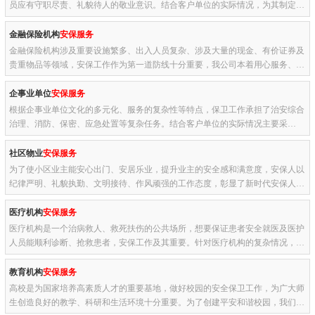
员应有守职尽责、礼貌待人的敬业意识。结合客户单位的实际情况，为其制定专
业的服务方案，提供高品质的
安保服务
。服务期间定期进行专业的...
金融保险机构
安保服务
金融保险机构涉及重要设施繁多、出入人员复杂、涉及大量的现金、有价证券及
贵重物品等领域，安保工作作为第一道防线十分重要，我公司本着用心服务、诚
信经营的原则，为其提供至诚、至精的
安保服务
。并与客户单位建...
企事业单位
安保服务
根据企事业单位文化的多元化、服务的复杂性等特点，保卫工作承担了治安综合
治理、消防、保密、应急处置等复杂任务。结合客户单位的实际情况主要采
取“人防+技防，立体防范”式的保安服务理念，更大限度为客户单位提...
社区物业
安保服务
为了使小区业主能安心出门、安居乐业，提升业主的安全感和满意度，安保人以
纪律严明、礼貌执勤、文明接待、作风顽强的工作态度，彰显了新时代安保人的
风采，受到客户单位的高度认可。服务项目：门卫守护，人员出入...
医疗机构
安保服务
医疗机构是一个治病救人、救死扶伤的公共场所，想要保证患者安全就医及医护
人员能顺利诊断、抢救患者，安保工作及其重要。针对医疗机构的复杂情况，服
务期间为其提供责任心强、业务水平高的保安员，多次受到客户单...
教育机构
安保服务
高校是为国家培养高素质人才的重要基地，做好校园的安全保卫工作，为广大师
生创造良好的教学、科研和生活环境十分重要。为了创建平安和谐校园，我们派