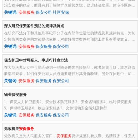
治安秩序的稳定，而且有利于解除群众后顾之忧，促进经济发展。住宅小区保安
应开展以下几个方面的工作：1、广发开展安全防范宣传教育，增加居...
关键词:
安保服务
保安公司 社区安保
深入研究保安案件预防的规律及特点
在研究不法分子和其他刑事犯罪分子在内部单位活动的情况及其规律特点，为制
定预防两类案件的对策提供依据，对做好两类案件的预防工作具有重要意义。
一、重视掌握了解案情和刑事犯罪的活动情况，有利于两类案件的预防...
关键词:
安保服务
保安服务 保安公司
保安护卫中对可疑人、事进行排查方法
在大型庆典活动中可能会碰到一些随身携带危险物品，或者装束可疑，故意遮盖
脸部可疑者，我们保安公司人员必须要进行对其身份验证。另外在执勤中，却常
常也遇到少数混在正常人流中的犯罪嫌疑人随身携带作案工具或大量...
关键词:
安保服务
保安服务 保安公司
物业保安服务
1、保安人力护卫服务2、安全技术防范服务3、安全咨询服务4、临时保安服务
5、保镖特卫服务6、物业保安服务7、文体活动安全策划及执行
关键词:
安保服务
保安服务 保安公司
党政机关
安保服务
党政机关是为人民服务的窗口，
安保服务
要求规范礼貌执勤、热情服务，保安人